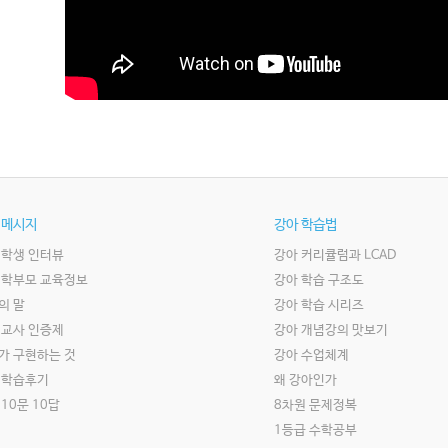
 메시지
강아 학습법
 학생 인터뷰
강아 커리큘럼과 LCAD
 학부모 교육정보
강아 학습 구조도
의 말
강아 학습 시리즈
 교사 인증제
강아 개념강의 맛보기
가 구현하는 것
강아 수업체계
 학습후기
왜 강아인가
10문 10답
8차원 문제정복
1등급 수학공부